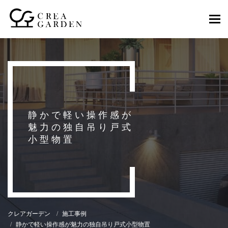
Togg
navi
静かで軽い操作感が
魅力の独自吊り戸式
小型物置
クレアガーデン
施工事例
静かで軽い操作感が魅力の独自吊り戸式小型物置