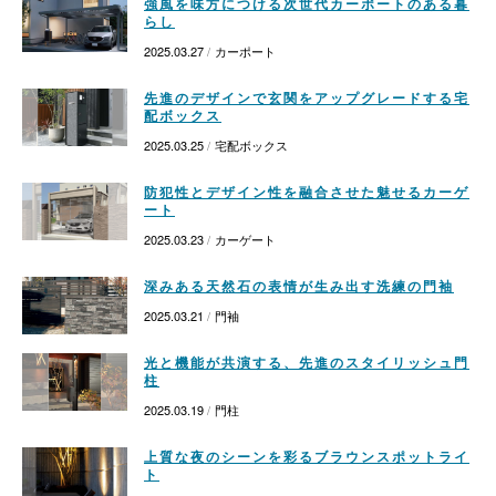
強風を味方につける次世代カーポートのある暮
らし
2025.03.27
カーポート
先進のデザインで玄関をアップグレードする宅
配ボックス
2025.03.25
宅配ボックス
防犯性とデザイン性を融合させた魅せるカーゲ
ート
2025.03.23
カーゲート
深みある天然石の表情が生み出す洗練の門袖
2025.03.21
門袖
光と機能が共演する、先進のスタイリッシュ門
柱
2025.03.19
門柱
上質な夜のシーンを彩るブラウンスポットライ
ト