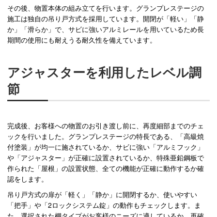
その後、物置本体の組み立てを行います。グランプレステージの
施工は独自の吊り戸方式を採用しています。開閉が「軽い」「静
か」「滑らか」で、サビに強いアルミレールを用いているため長
期間の使用にも耐えうる耐久性を備えています。
アジャスターを利用したレベル調
節
完成後、お客様への物置のお引き渡し前に、再度細部までのチェ
ックを行いました。グランプレステージの特長である、「高級焼
付塗装」が均一に施されているか、サビに強い「アルミフック」
や「アジャスター」が正確に設置されているか、特殊亜鉛鋼板で
作られた「屋根」の設置状態、全ての機能が正確に動作するか確
認をします。
吊り戸方式の扉が「軽く」「静か」に開閉するか、使いやすい
「把手」や「2ロックシステム錠」の動作もチェックします。ま
た、選択された棚タイプがお客様のニーズに適しているか、再確