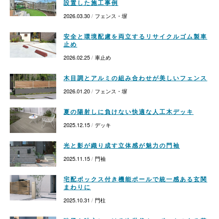
設置した施工事例
2026.03.30
フェンス・塀
安全と環境配慮を両立するリサイクルゴム製車
止め
2026.02.25
車止め
木目調とアルミの組み合わせが美しいフェンス
2026.01.20
フェンス・塀
夏の陽射しに負けない快適な人工木デッキ
2025.12.15
デッキ
光と影が織り成す立体感が魅力の門袖
2025.11.15
門袖
宅配ボックス付き機能ポールで統一感ある玄関
まわりに
2025.10.31
門柱