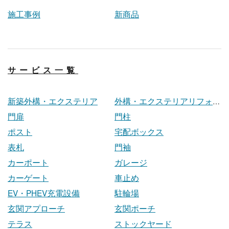
施工事例
新商品
サービス一覧
新築外構・エクステリア
外構・エクステリアリフォーム
門扉
門柱
ポスト
宅配ボックス
表札
門袖
カーポート
ガレージ
カーゲート
車止め
EV・PHEV充電設備
駐輪場
玄関アプローチ
玄関ポーチ
テラス
ストックヤード