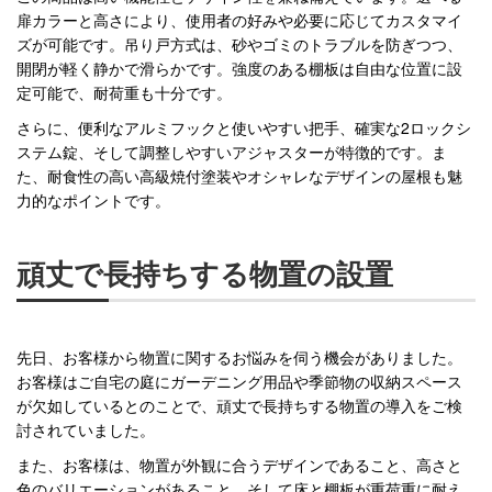
扉カラーと高さにより、使用者の好みや必要に応じてカスタマイ
ズが可能です。吊り戸方式は、砂やゴミのトラブルを防ぎつつ、
開閉が軽く静かで滑らかです。強度のある棚板は自由な位置に設
定可能で、耐荷重も十分です。
さらに、便利なアルミフックと使いやすい把手、確実な2ロックシ
ステム錠、そして調整しやすいアジャスターが特徴的です。ま
た、耐食性の高い高級焼付塗装やオシャレなデザインの屋根も魅
力的なポイントです。
頑丈で長持ちする物置の設置
先日、お客様から物置に関するお悩みを伺う機会がありました。
お客様はご自宅の庭にガーデニング用品や季節物の収納スペース
が欠如しているとのことで、頑丈で長持ちする物置の導入をご検
討されていました。
また、お客様は、物置が外観に合うデザインであること、高さと
色のバリエーションがあること、そして床と棚板が重荷重に耐え