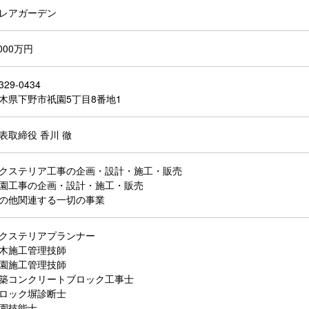
レアガーデン
,000万円
329-0434
木県下野市祇園5丁目8番地1
表取締役 香川 徹
クステリア工事の企画・設計・施工・販売
園工事の企画・設計・施工・販売
の他関連する一切の事業
クステリアプランナー
木施工管理技師
園施工管理技師
築コンクリートブロック工事士
ロック塀診断士
園技能士