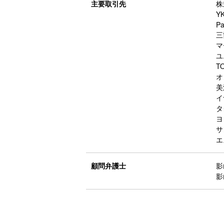
主要取引先
株
Y
Pa
三
マ
ユ
T
オ
美
イ
タ
ヨ
サ
エ
顧問弁護士
影
影