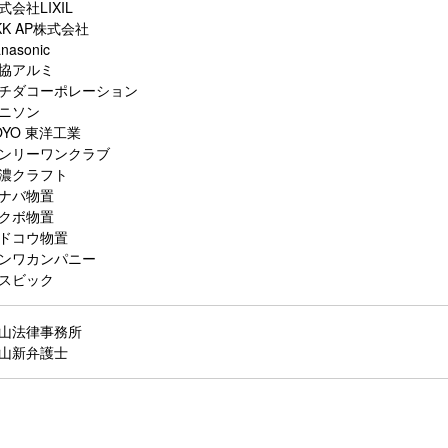
式会社LIXIL
KK AP株式会社
nasonic
協アルミ
チダコーポレーション
ニソン
OYO 東洋工業
ンリーワンクラブ
濃クラフト
ナバ物置
クボ物置
ドコウ物置
ンワカンパニー
スビック
山法律事務所
山新弁護士