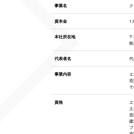
事業名
ク
資本金
1
本社所在地
〒
栃
代表者名
代
事業内容
エ
造
そ
資格
エ
土
造
建
ブ
造