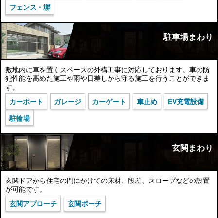
フェンス・塀
駐車場まわり
敷地内に車を置くスペースの外構工事に対応しております。車の防
犯性能を高めた施工や雨や日差しから守る施工を行うことができま
す。
カーポート
ガレージ
カーゲート
車止め
EV充電設備
駐輪場
玄関まわり
玄関ドアから住宅の門にかけての床材、段差、スロープなどの設置
が可能です。
玄関アプローチ
玄関ポーチ