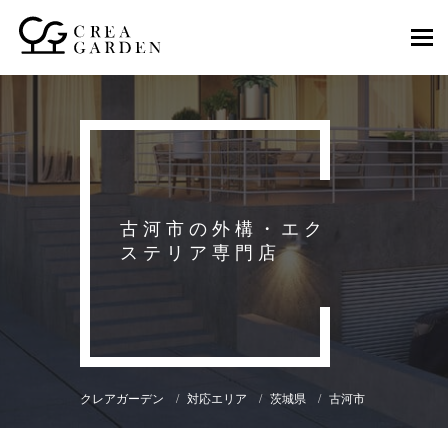
Togg
navi
古河市の外構・エク
ステリア専門店
クレアガーデン
対応エリア
茨城県
古河市