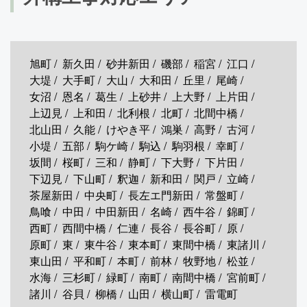
旭町
新久田
砂井新田
磯部
稲宮
江口
大堤
大手町
大山
大和田
丘里
尾崎
女沼
恩名
葛生
上砂井
上大野
上片田
上辺見
上和田
北利根
北町
北間中橋
北山田
久能
けやき平
鴻巣
高野
古河
小堤
五部
駒ケ崎
駒込
駒羽根
幸町
坂間
桜町
三和
静町
下大野
下片田
下辺見
下山町
釈迦
新和田
関戸
立崎
茶屋新田
中央町
長左エ門新田
常盤町
鳥喰
中田
中田新田
名崎
西牛谷
錦町
西町
西間中橋
仁連
長谷
長谷町
原
原町
東
東牛谷
東本町
東間中橋
東諸川
東山田
平和町
本町
前林
牧野地
松並
水海
三杉町
緑町
南町
南間中橋
宮前町
諸川
谷貝
柳橋
山田
横山町
雷電町