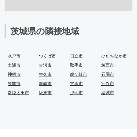
茨城県の隣接地域
水戸市
つくば市
日立市
ひたちなか市
土浦市
古河市
取手市
筑西市
神栖市
牛久市
龍ケ崎市
石岡市
笠間市
鹿嶋市
常総市
守谷市
常陸太田市
坂東市
那珂市
結城市