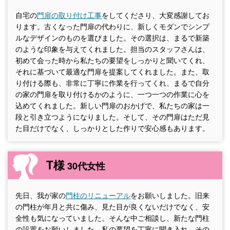
自宅の
門扉の取り付け工事
をしてくださり、大変感謝してお
ります。古くなった門扉の代わりに、新しくモダンでシンプ
ルなデザインのものを選びました。その選択は、まるで新築
のような印象を与えてくれました。担当のスタッフさんは、
初めて会った時から私たちの要望をしっかりと聞いてくれ、
それに基づいて最適な門扉を提案してくれました。また、取
り付ける際も、非常に丁寧に作業を行ってくれ、まるで自分
の家の門扉を取り付けるかのように、一つ一つの作業に心を
込めてくれました。新しい門扉のおかげで、私たちの家は一
段と引き立つようになりました。そして、その門扉はただ見
た目だけでなく、しっかりとした作りで安心感もあります。
T様
30代女性
先日、我が家の
門柱のリニューアル
をお願いしました。旧来
の門柱が年月と共に傷み、見た目が良くないだけでなく、安
全性も気になっていました。そんな中ご相談し、新たな門柱
の設置をお願いしました。私の要望を丁寧に聞き入れ、その