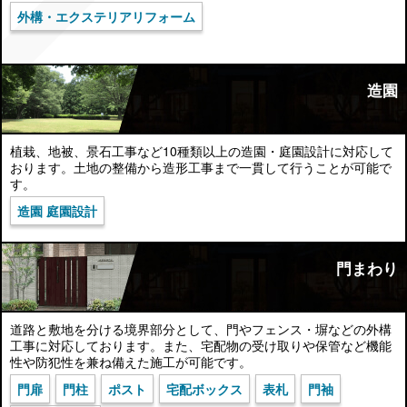
外構・エクステリアリフォーム
造園
植栽、地被、景石工事など10種類以上の造園・庭園設計に対応して
おります。土地の整備から造形工事まで一貫して行うことが可能で
す。
造園 庭園設計
門まわり
道路と敷地を分ける境界部分として、門やフェンス・塀などの外構
工事に対応しております。また、宅配物の受け取りや保管など機能
性や防犯性を兼ね備えた施工が可能です。
門扉
門柱
ポスト
宅配ボックス
表札
門袖